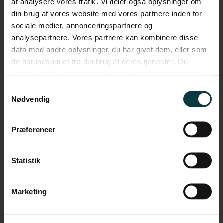
at analysere vores trafik. Vi deler også oplysninger om
Efternavn
din brug af vores website med vores partnere inden for
sociale medier, annonceringspartnere og
analysepartnere. Vores partnere kan kombinere disse
data med andre oplysninger, du har givet dem, eller som
Titel
de har indsamlet fra din brug af deres tjenester. Du
samtykker til vores cookies, hvis du fortsætter med at
anvende vores hjemmeside.
Samtykkevalg
Virksomhed
Nødvendig
Præferencer
E-mail
Statistik
Må vi sende emails til dig? Vi gemmer og behandler også dine
Marketing
data.