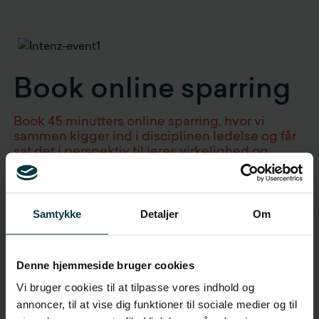
Book online sparring
Book 45 minutters online sparring, hvor vi
sammen kigger ind i disciplinen ledelse og får
sat det i perspektiv til jeres virkelighed og
behov.
Vores kunder fortæller, at tiden er givet godt ud.
Samtykke
Detaljer
Om
Denne hjemmeside bruger cookies
Fornavn
Vi bruger cookies til at tilpasse vores indhold og
annoncer, til at vise dig funktioner til sociale medier og til