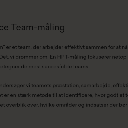
nce Team-måling
 er et team, der arbejder effektivt sammen for at n
. Det, vi drømmer om. En HPT-måling fokuserer netop 
detegner de mest succesfulde teams.
rsøger vi teamets præstation, samarbejde, effektivi
 er en stærk metode til at identificere, hvor godt et t
 et overblik over, hvilke områder og indsatser der bør 