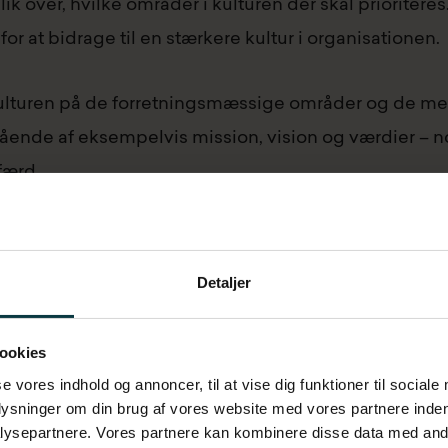
lik over, hvilke områder i kulturen der skal prioriteres
 at bidrage til en stærkere kultur i organisationen.
ulturen på de forretningsmæssige områder og de m
ende af eksempelvis mission, vision og værdier – no
færd.
isse områder — og hvordan bliver kulturen efterlevet
Detaljer
os, om I har den nødvendige kultur og adfærd for at re
hvor vi bør sætte ind for at opnå succes.
ookies
se vores indhold og annoncer, til at vise dig funktioner til sociale
lysen
plysninger om din brug af vores website med vores partnere inden
ysepartnere. Vores partnere kan kombinere disse data med andr