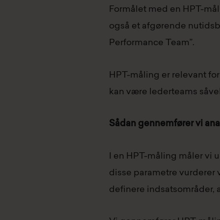
Formålet med en HPT-målin
også et afgørende nutidsbi
Performance Team”.
HPT-måling er relevant fo
kan være lederteams såvel
Sådan gennemfører vi ana
I en HPT-måling måler vi u
disse parametre vurderer v
definere indsatsområder, 