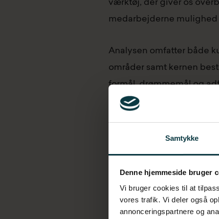
værktøj, der giver os overb
medarbejderne mulighed for
Analysen omfatter både k
områder samt kernen bestå
formål, drømmemål og ad
Hvordan lever kulturen i d
Samtykke
En kulturmåling fortæller 
giver også en retning for, 
Denne hjemmeside bruger c
Vi bruger cookies til at tilpas
Sådan gennemfører vi ana
vores trafik. Vi deler også o
annonceringspartnere og anal