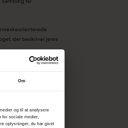
. Samtidig får
enneskeorienterede
get, der beskriver jeres
?
Om
alisere jeres mål. Den
 medier og til at analysere
 for sociale medier,
e oplysninger, du har givet