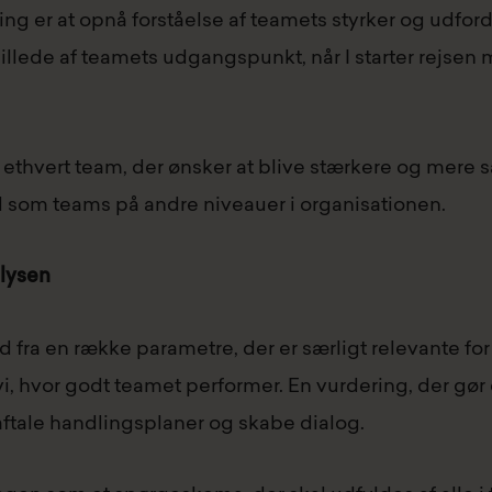
g er at opnå forståelse af teamets styrker og udford
llede af teamets udgangspunkt, når I starter rejsen m
r ethvert team, der ønsker at blive stærkere og m
 som teams på andre niveauer i organisationen.
lysen
d fra en række parametre, der er særligt relevante fo
i, hvor godt teamet performer. En vurdering, der gør d
aftale handlingsplaner og skabe dialog.