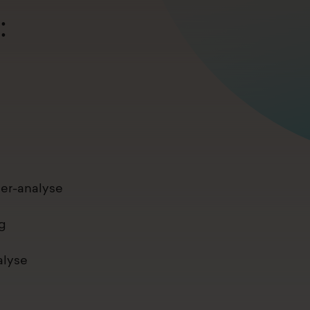
:
ner-analyse
g
alyse