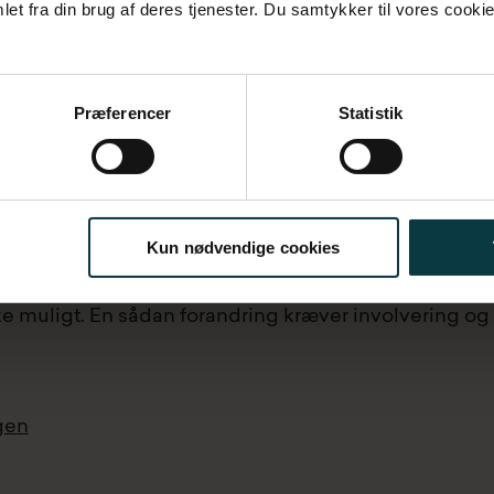
et fra din brug af deres tjenester. Du samtykker til vores cookie
nnem et spørgeskema, der typisk besvares af alle i 
ene er indsamlet, får ledelsen indsigt i resultaterne, o
Præferencer
Statistik
t billede af, hvordan kulturen lever i dag. Et billede v
gere alle i forandringsprocessen.
Kun nødvendige cookies
fgørende at inkludere hele organisationen, for lederne
ke muligt. En sådan forandring kræver involvering og 
gen