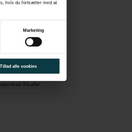
s, hvis du fortsætter med at
organisationen. Det tager
g vi udvikler en rapport
Marketing
i deler med resten af
Tillad alle cookies
 kan ikke alene drive en
ejerskab fra alle