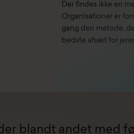
Der findes ikke en met
Organisationer er fors
gang den metode, der
bedste afsæt for jere
jder blandt andet med f