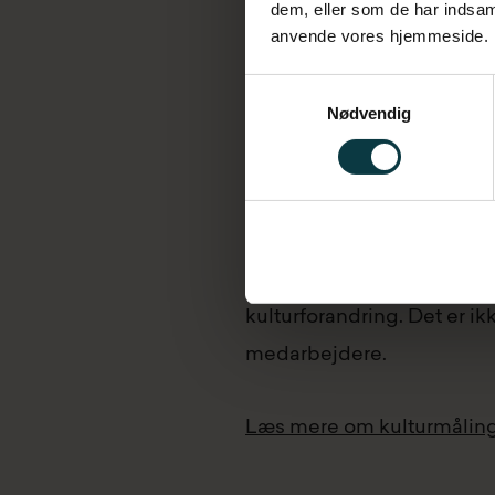
dem, eller som de har indsaml
En kulturmåling udføres ge
anvende vores hjemmeside.
cirka 15 minutter. Når svar
Samtykkevalg
med konklusioner.
Nødvendig
Samlet giver det os et klar
organisationen for at enga
I en kulturmåling er det a
kulturforandring. Det er ik
medarbejdere.
Læs mere om kulturmålin