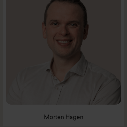
LinkedIn
Mail:
mha@intenz.com
Mobil +452212 2296
Partner
Morten Hagen
Morten Hagen