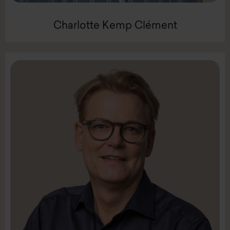
Charlotte Kemp Clément
LinkedIn
Mail:
cla@intenz.com
Mobil +45 2224 5902
Seniorkonsulent