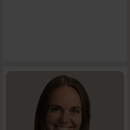
Projektleder
Maiken Piester-Stolpe
LinkedIn