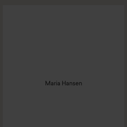
LinkedIn
Mail:
mah@intenz.com
Maria Hansen
Studentermedhjælper
Maria Hansen