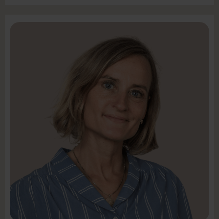
LinkedIn
Mail:
ckc@intenz.com
Mobil +45 3010 4000
Koordinator, Øst
Charlotte Kemp Clément