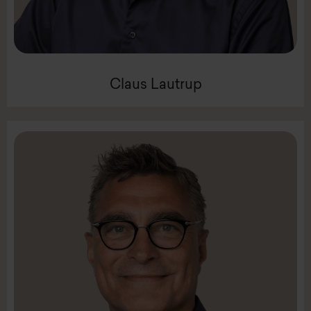
Claus Lautrup
Claus Lautrup
LinkedIn
Mail:
msp@intenz.com