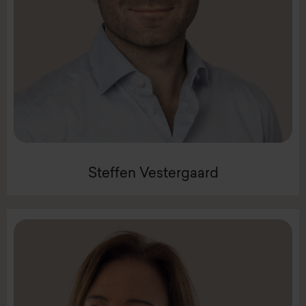
Mail:
sve@intenz.com
Mobil +45 3144 3826
Konsulent
Steffen Vestergaard
Steffen Vestergaard