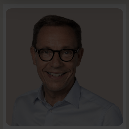
LinkedIn
Mail:
laj@intenz.com
Mobil +45 2212 2242
Seniorkonsulent
Lars Dalmar Johannsen