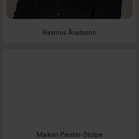
Rasmus Åradsson
Rasmus Åradsson
LinkedIn
Mail:
mps@intenz.com
Maiken Piester-Stolpe
Mobil +45 4088 2552