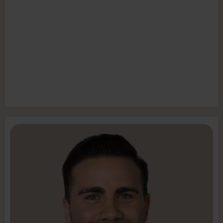
Seniorkonsulent
Rasmus Lindberg Larsen
LinkedIn