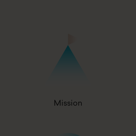
We empower people and communities to go beyond
when it really matters
Mission