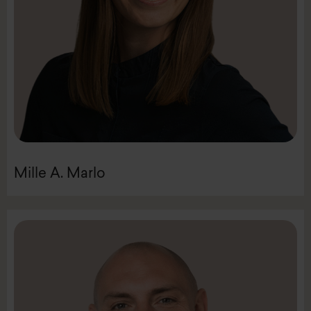
Mail:
mam@intenz.com
Mobil +452544 2572
Konsulent
Mille Marlo
Mille A. Marlo