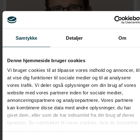
LinkedIn
Samtykke
Detaljer
Om
Mail:
mwo@intenz.com
Mobil +45 22 12 22 34
Denne hjemmeside bruger cookies
Partner
Vi bruger cookies til at tilpasse vores indhold og annoncer, til
Mads W. Olsen
at vise dig funktioner til sociale medier og til at analysere
vores trafik. Vi deler også oplysninger om din brug af vores
website med vores partnere inden for sociale medier,
annonceringspartnere og analysepartnere. Vores partnere
Mads W. Olsen
kan kombinere disse data med andre oplysninger, du har
givet dem, eller som de har indsamlet fra din brug af deres
tjenester. Du samtykker til vores cookies, hvis du fortsætter
med at anvende vores hjemmeside.
Samtykkevalg