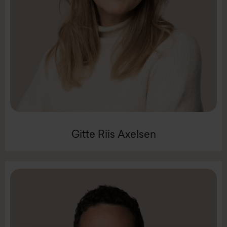
Mail:
gra@intenz.com
Mobil +45 2544 2576
Koordinator, vest
Gitte Riis Axelsen
Gitte Riis Axelsen