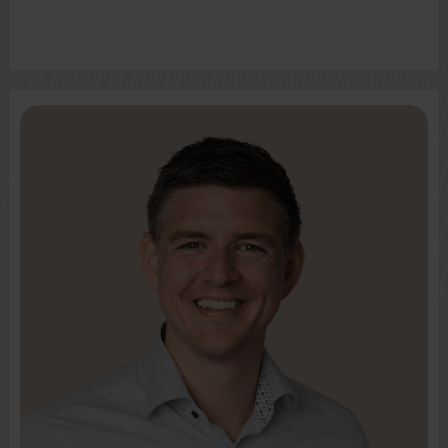
LinkedIn
Mail:
rst@intenz.com
Mobil +45 3122 2024
Partner