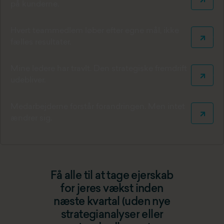
på kunderne.
Hvert teammedlem løber efter egne mål, ikke
fælles resultater.
Mine ledere har travlt. Den strategiske fremdrift
udebliver.
Medarbejderne forstår forandringen. Men intet
ændrer sig.
Få alle til at tage ejerskab
for jeres vækst inden
næste kvartal (uden nye
strategianalyser eller