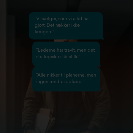
”Vi sælger, som vi altid har
gjort. Det rækker ikke
længere”
”Lederne har travlt, men det
strategiske står stille”
”Alle nikker til planerne, men
ingen ændrer adfærd ”