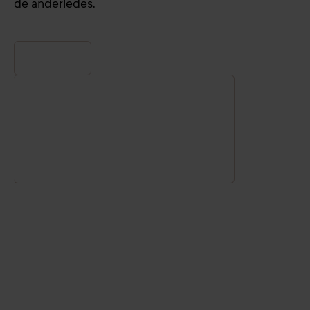
de anderledes.
Ejerskab: Danfoss løftede
engagementet fra 69 til 79 point ved at
gøre kultur og adfærd til noget, hele
organisationen arbejder med. Læs
case study.