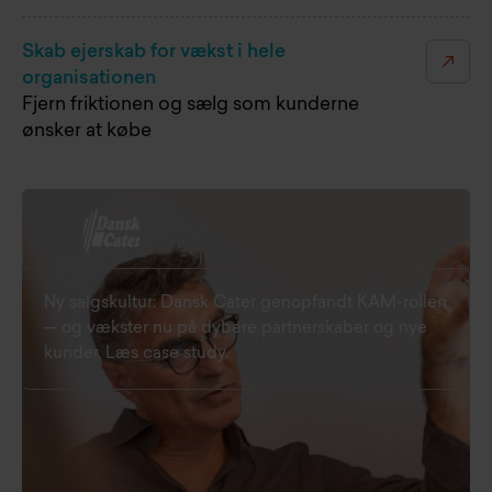
Skab ejerskab for vækst i hele
organisationen
Fjern friktionen og sælg som kunderne
ønsker at købe
Ny salgskultur: Dansk Cater genopfandt KAM-rollen
— og vækster nu på dybere partnerskaber og nye
kunder. Læs case study.