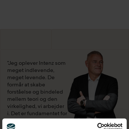
"Jeg oplever Intenz som
meget indlevende,
meget levende. De
formår at skabe
forståelse og bindeled
mellem teori og den
virkelighed, vi arbejder
i. Det er fundamentet for
at lykkes med vores
kulturændring".