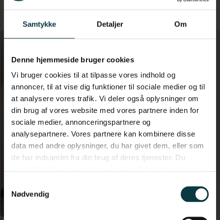
Per Stryhn, CEO
Samtykke
Detaljer
Om
Lær mere om
hvordan vi arbejder
Denne hjemmeside bruger cookies
Vi bruger cookies til at tilpasse vores indhold og
annoncer, til at vise dig funktioner til sociale medier og til
at analysere vores trafik. Vi deler også oplysninger om
din brug af vores website med vores partnere inden for
sociale medier, annonceringspartnere og
analysepartnere. Vores partnere kan kombinere disse
data med andre oplysninger, du har givet dem, eller som
de har indsamlet fra din brug af deres tjenester. Du
samtykker til vores cookies, hvis du fortsætter med at
anvende vores hjemmeside.
Samtykkevalg
Nødvendig