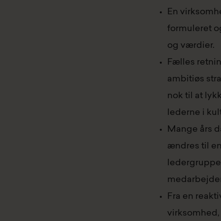
En virksomhe
formuleret o
og værdier.
Fælles retni
ambitiøs str
nok til at ly
lederne i ku
Mange års då
ændres til e
ledergruppen
medarbejdere
Fra en reakti
virksomhed, 