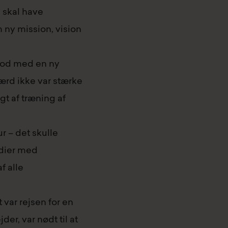
 skal have
 ny mission, vision
tod med en ny
ærd ikke var stærke
gt af træning af
r – det skulle
rdier med
f alle
 var rejsen for en
r, var nødt til at