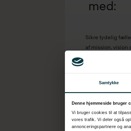
med:
Sikre tydelig fæll
af mission, vision
Sikre fremdrift på
Samtykke
Udvikle og flytte t
alignet på mål og 
Denne hjemmeside bruger c
Vi bruger cookies til at tilpas
Analysere den akt
vores trafik. Vi deler også o
adfærd
annonceringspartnere og anal