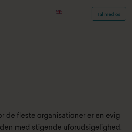
Tal med os
or de fleste organisationer er en evig
erden med stigende uforudsigelighed.