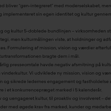
d bliver “gen-integreret” med moderselskabet, men
g implementeret sin egen identitet og kultur gennem
ng og kultur 5-doblede bundlinjen – virksomheden s
ategi, men kulturmålingen viste, at holdninger og adf
kkes. Formulering af mission, vision og værdier efterful
lturtransformationen bragte dem i mål.
rlig presseomtale havde negativ afsmitning på kultu
n vinderkultur. Vi udviklede ny mission, vision og væ
 og sikrede ledernes engagement og fastholdelse a
 i et konkurrencepræget marked i 5 kalenderår.
v og uengageret kultur, til proaktiv og involveret – det
der med øgede krav fra marked, kunder og medarbejde