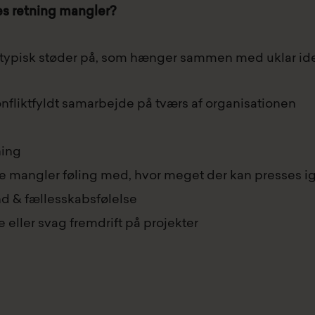
es retning mangler?
 typisk støder på, som hænger sammen med uklar iden
nfliktfyldt samarbejde på tværs af organisationen
ning
e mangler føling med, hvor meget der kan presses i
 & fællesskabsfølelse
eller svag fremdrift på projekter