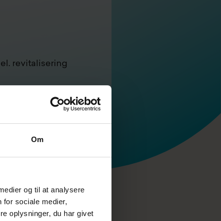
l. revitalisering
Om
 organisationen er
 medier og til at analysere
idsbillede for
 for sociale medier,
e oplysninger, du har givet