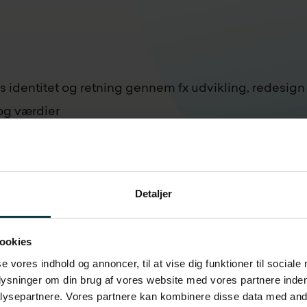
es identitet og retning gennem fx udvikling, redesign e
 og værdier
 de strategiske prioriteter og mål
Detaljer
anker, følelser og handlinger i jeres organisation, så
retning
ookies
se vores indhold og annoncer, til at vise dig funktioner til sociale
uelle kultur og adfærd og designe det ønskede fremt
plysninger om din brug af vores website med vores partnere inden
ysepartnere. Vores partnere kan kombinere disse data med andr