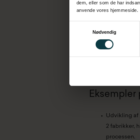
dem, eller som de har indsaml
anvende vores hjemmeside.
Træne lederne til 
Samtykkevalg
Nødvendig
Udvikle holdninge
Eksempler p
Udvikling af
2 fabrikker, 
processen.