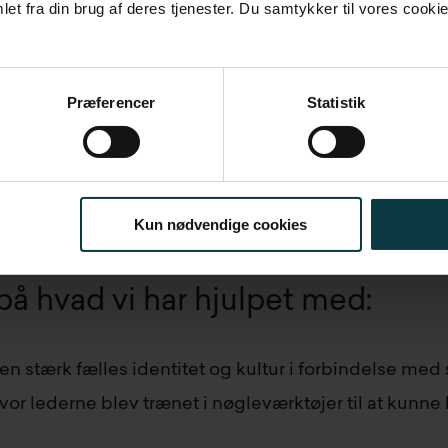
et fra din brug af deres tjenester. Du samtykker til vores cookie
at fastholde og udvikle adfærd og holdninger
Præferencer
Statistik
r og adfærd i organisationen
Kun nødvendige cookies
å hvad vi har hjulpet med:
 en stærk fælles identitet og kultur i forbindelse m
hvor lederne blev trænet i nøgleværktøjer til at kunne