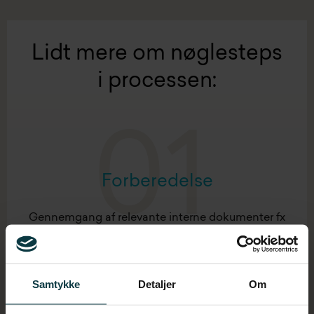
Lidt mere om nøglesteps
i processen:
01
Forberedelse
Gennemgang af relevante interne dokumenter fx
mission, vision, lederhåndbog, strategi og
mødereferater. Det gør vi for at få dybere
kendskab til jeres organisation og jeres
Samtykke
Detaljer
Om
eksisterende arbejdsgange.