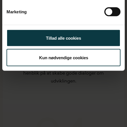
03
Marketing
Workshop
Tillad alle cookies
På en workshop præsenterer vi analysens
resultater sammen med vores anbefalinger til,
Kun nødvendige cookies
hvilke områder I skal lægge vægt på først for at
skabe bedre rammer for ledelse. Dette med
henblik på at skabe gode dialoger om
udviklingen.