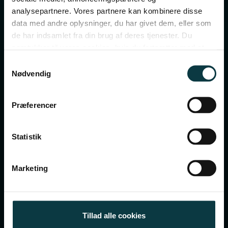
analysepartnere. Vores partnere kan kombinere disse
Cases
data med andre oplysninger, du har givet dem, eller som
de har indsamlet fra din brug af deres tjenester. Du
samtykker til vores cookies, hvis du fortsætter med at
Lokationer
anvende vores hjemmeside.
Samtykkevalg
Nødvendig
Cookie- og persondatapolitik
Præferencer
Karriere
Statistik
Marketing
Skriv til os
Tillad alle cookies