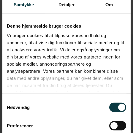
Samtykke
Detaljer
Om
Denne hjemmeside bruger cookies
Vi bruger cookies til at tilpasse vores indhold og
annoncer, til at vise dig funktioner til sociale medier og til
at analysere vores trafik. Vi deler også oplysninger om
din brug af vores website med vores partnere inden for
Gennem samarbejdet med Intenz står vi i dag med et
sociale medier, annonceringspartnere og
sammentømret ledelses-team, der viser en høj grad af
analysepartnere. Vores partnere kan kombinere disse
data med andre oplysninger, du har givet dem, eller som
tillid, en høj grad at stolthed over det, de har skabt”.
de har indsamlet fra din brug af deres tjenester. Du
samtykker til vores cookies, hvis du fortsætter med at
Mogens Auchenberg
anvende vores hjemmeside.
Samtykkevalg
FABRIKSDIREKTØR, SCHNEIDER ELECTRIC
Nødvendig
Præferencer