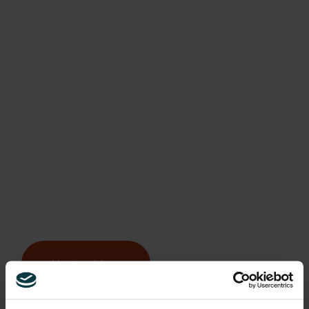
I guiden får du svar på:
Hvordan du skaber en
stærk kultur, så du kan
tiltrække og fastholde de
rigtige medarbejdere
Hvordan du måler kulturen
Hvordan du fastholder en
god kultur, så det kan ses
på bundlinjen
Hent guiden