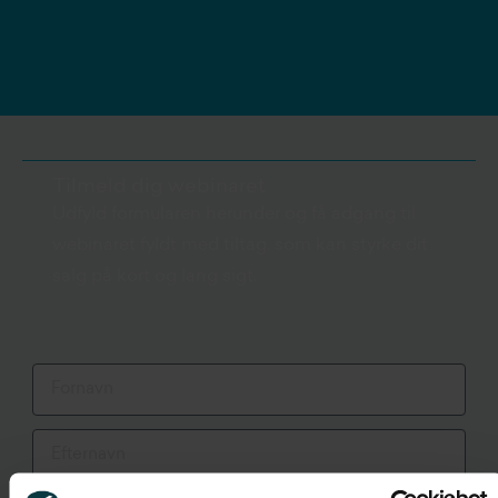
Tilmeld dig webinaret
Udfyld formularen herunder og få adgang til
webinaret fyldt med tiltag, som kan styrke dit
salg på kort og lang sigt.