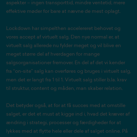
aspekter – ingen transporttid, mindre ventetid, mere
effektive møder for bare at nævne de mest oplagt.
Lockdown har simpelthen accelereret behovet og
vores accept af virtuelt salg. Den nye normal er, at
virtuelt salg allerede nu fylder meget og vil blive en
meget større del af hverdagen for mange
salgsorganisationer fremover. En del af det vi kender
fra “on-site” salg kan overføres og bruges i virtuelt salg,
men det er langt fra 1 til 1. Virtuelt salg stiller b.la. krav
til struktur, content og måden, man skaber relation.
Det betyder også, at for at få succes med at omstille
salget, er det et must at kigge ind i, hvad det kræver af
ændring i strategi, processer og færdigheder for at
lykkes med at flytte hele eller dele af salget online. På