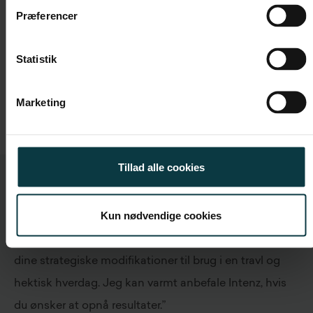
Hvorfor deltage?
Præferencer
Statistik
Marketing
Tillad alle cookies
Kun nødvendige cookies
Intenz leverer dedikerede, præcise og brugbare
modeller til direkte integration i din salgskultur og i
dine strategiske modifikationer til brug i en travl og
hektisk hverdag. Jeg kan varmt anbefale Intenz, hvis
du ønsker at opnå resultater.”