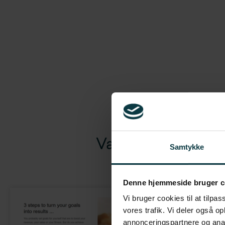
Vælg type & emne
Samtykke
Denne hjemmeside bruger c
Vi bruger cookies til at tilpas
vores trafik. Vi deler også o
annonceringspartnere og anal