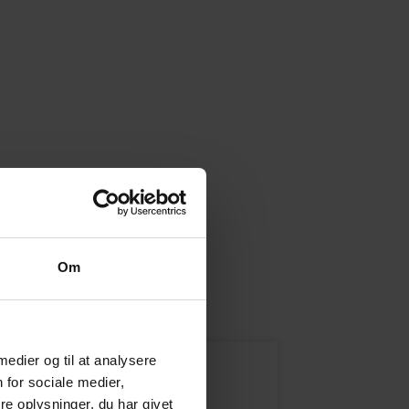
Ryd filter
Om
 medier og til at analysere
 for sociale medier,
e oplysninger, du har givet