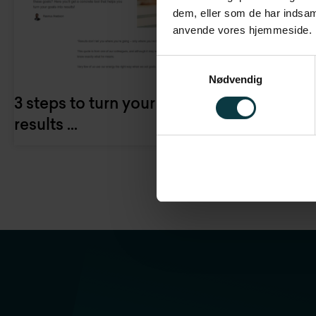
dem, eller som de har indsaml
anvende vores hjemmeside.
Samtykkevalg
Nødvendig
3 steps to turn your goals into
C
results …