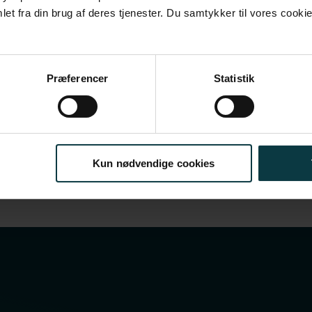
et fra din brug af deres tjenester. Du samtykker til vores cookie
Præferencer
Statistik
an you lead in rough times?
Why 
pain
Kun nødvendige cookies