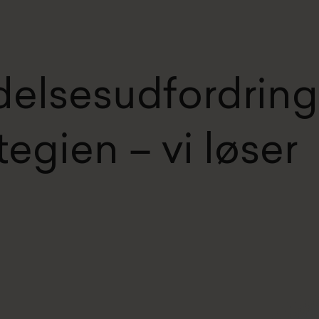
delsesudfordring
egien – vi løser