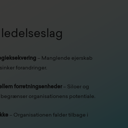
 ledelseslag
egieksekvering
– Manglende ejerskab
nker forandringer.
mellem forretningsenheder
– Siloer og
begrænser organisationens potentiale.
ikke
– Organisationen falder tilbage i