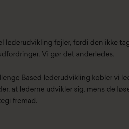
el lederudvikling fejler, fordi den ikke 
 udfordringer. Vi gør det anderledes.
enge Based lederudvikling kobler vi leder
er, at lederne udvikler sig, mens de løs
ategi fremad.