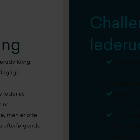
Chall
ing
lederu
derudvikling
Analyser s
 daglige
ledelsesudfor
strategisk fr
e leder at
En define
e er
klar fælles r
e, men er ofte
Ny viden f
is efterfølgende
udfordringer
løbende led