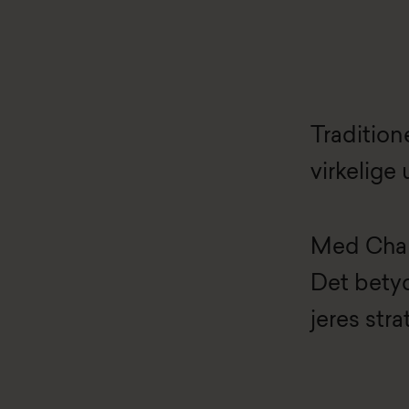
Tradition
virkelige
Med Chall
Det betyd
jeres str