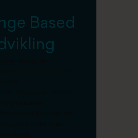
enge Based
dvikling
kaber indsigt i de
dringer, der står i vejen for
emdrift
ret ledelsesramme sikrer en
etning for ledelse
år reel værdi, fordi konkrete
 løses som en del af den
erudvikling