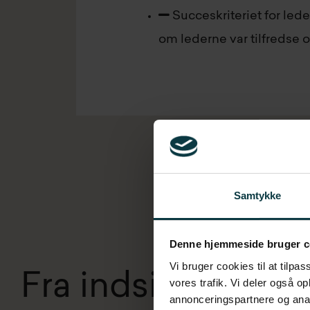
Succeskriteriet for lede
om lederne var tilfredse 
Samtykke
Denne hjemmeside bruger c
Vi bruger cookies til at tilpas
Fra indsigt til h
vores trafik. Vi deler også o
annonceringspartnere og anal