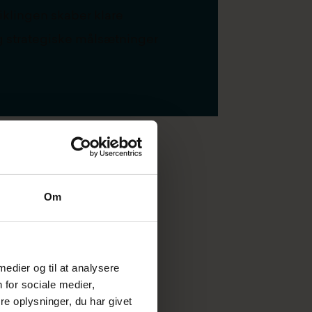
klingen skaber klare
og strategiske målsætninger
Om
 medier og til at analysere
nge Based
 for sociale medier,
e oplysninger, du har givet