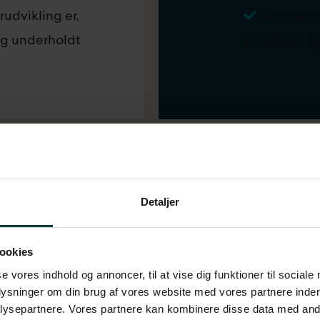
rudvikling er,
Lederudvi
og underholdt
prioriteter 
Detaljer
ookies
se vores indhold og annoncer, til at vise dig funktioner til sociale
andling med Challe
plysninger om din brug af vores website med vores partnere inden
ysepartnere. Vores partnere kan kombinere disse data med andr